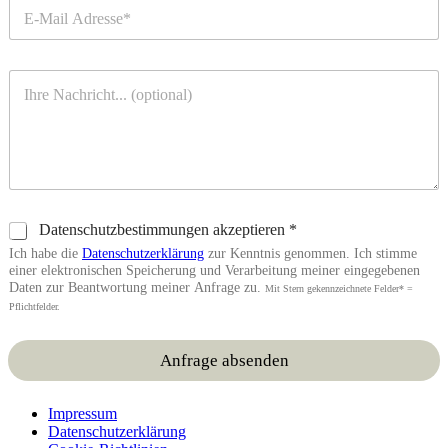
E
u
-
m
M
m
a
e
A
i
r
n
l
*
f
*
r
a
g
e
t
D
Datenschutzbestimmungen akzeptieren *
e
a
x
Ich habe die
Datenschutzerklärung
zur Kenntnis genommen. Ich stimme
t
t
einer elektronischen Speicherung und Verarbeitung meiner eingegebenen
e
Daten zur Beantwortung meiner Anfrage zu.
Mit Stern gekennzeichnete Felder* =
n
Pflichtfelder.
s
c
Anfrage absenden
h
u
t
Impressum
z
Datenschutzerklärung
b