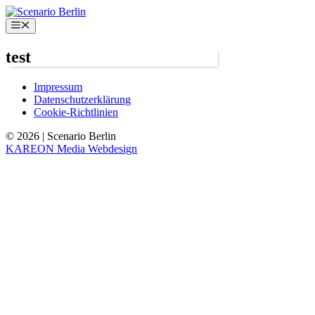
Zum
Inhalt
Menü
springen
test
Impressum
Datenschutzerklärung
Cookie-Richtlinien
© 2026 | Scenario Berlin
KAREON Media Webdesign